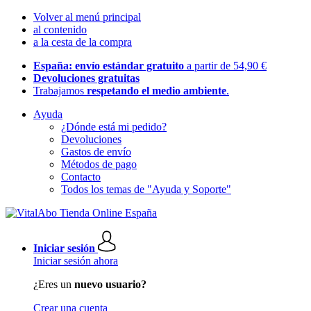
Volver al menú principal
al contenido
a la cesta de la compra
España: envío estándar gratuito
a partir de 54,90 €
Devoluciones gratuitas
Trabajamos
respetando el medio ambiente
.
Ayuda
¿Dónde está mi pedido?
Devoluciones
Gastos de envío
Métodos de pago
Contacto
Todos los temas de "Ayuda y Soporte"
Iniciar sesión
Iniciar sesión ahora
¿Eres un
nuevo usuario?
Crear una cuenta