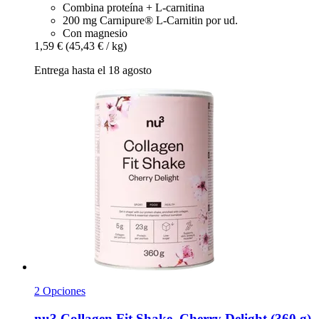
Combina proteína + L-carnitina
200 mg Carnipure® L-Carnitin por ud.
Con magnesio
1,59 €
(45,43 € / kg)
Entrega hasta el 18 agosto
2 Opciones
nu3
Collagen Fit Shake, Cherry Delight (360 g)