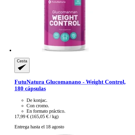
Cesta
FutuNatura
Glucomanano -​ Weight Control,
180 cápsulas
De konjac.
Con cromo.
En formato práctico.
17,99 €
(165,05 € / kg)
Entrega hasta el 18 agosto