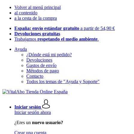
Volver al menú principal
al contenido
a la cesta de la compra
España: envío estándar gratuito
a partir de 54,90 €
Devoluciones gratuitas
Trabajamos
respetando el medio ambiente
.
Ayuda
¿Dónde está mi pedido?
Devoluciones
Gastos de envío
Métodos de pago
Contacto
Todos los temas de "Ayuda y Soporte"
Iniciar sesión
Iniciar sesión ahora
¿Eres un
nuevo usuario?
Crear una cuenta