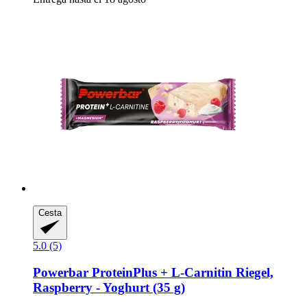
Cesta
5.0 (5)
Powerbar
ProteinPlus + L-​Carnitin Riegel,
Raspberry -​ Yoghurt (35 g)