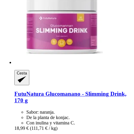
Cesta
FutuNatura
Glucomanano -​ Slimming Drink,
170 g
Sabor: naranja.
De la planta de konjac.
Con inulina y vitamina C.
18,99 €
(111,71 € / kg)