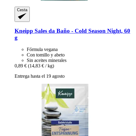
Cesta
Kneipp
Sales da Baño -​ Cold Season Night, 60
g
Fórmula vegana
Con tomillo y abeto
Sin aceites minerales
0,89 €
(14,83 € / kg)
Entrega hasta el 19 agosto