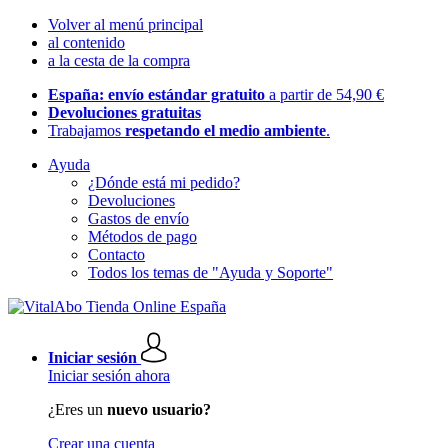
Volver al menú principal
al contenido
a la cesta de la compra
España: envío estándar gratuito
a partir de 54,90 €
Devoluciones gratuitas
Trabajamos
respetando el medio ambiente
.
Ayuda
¿Dónde está mi pedido?
Devoluciones
Gastos de envío
Métodos de pago
Contacto
Todos los temas de "Ayuda y Soporte"
Iniciar sesión
Iniciar sesión ahora
¿Eres un
nuevo usuario?
Crear una cuenta