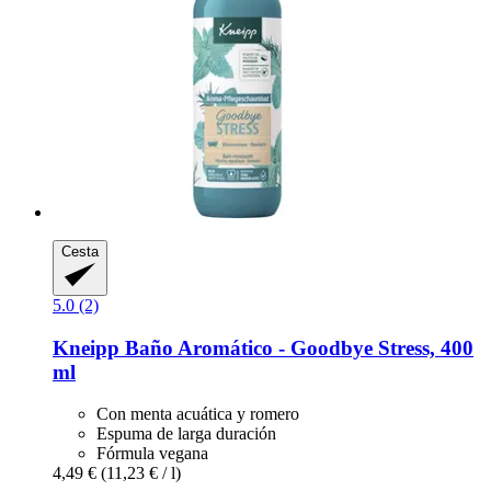
Cesta
5.0 (2)
Kneipp
Baño Aromático -​ Goodbye Stress, 400
ml
Con menta acuática y romero
Espuma de larga duración
Fórmula vegana
4,49 €
(11,23 € / l)