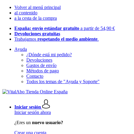
Volver al menú principal
al contenido
a la cesta de la compra
España: envío estándar gratuito
a partir de 54,90 €
Devoluciones gratuitas
Trabajamos
respetando el medio ambiente
.
Ayuda
¿Dónde está mi pedido?
Devoluciones
Gastos de envío
Métodos de pago
Contacto
Todos los temas de "Ayuda y Soporte"
Iniciar sesión
Iniciar sesión ahora
¿Eres un
nuevo usuario?
Crear una cuenta