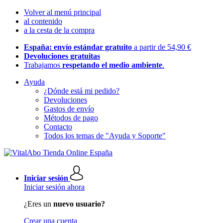
Volver al menú principal
al contenido
a la cesta de la compra
España: envío estándar gratuito
a partir de 54,90 €
Devoluciones gratuitas
Trabajamos
respetando el medio ambiente
.
Ayuda
¿Dónde está mi pedido?
Devoluciones
Gastos de envío
Métodos de pago
Contacto
Todos los temas de "Ayuda y Soporte"
Iniciar sesión
Iniciar sesión ahora
¿Eres un
nuevo usuario?
Crear una cuenta