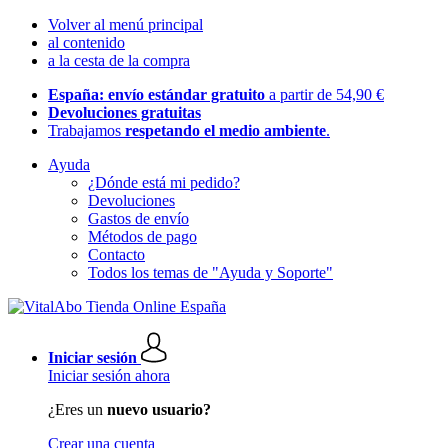
Volver al menú principal
al contenido
a la cesta de la compra
España: envío estándar gratuito
a partir de 54,90 €
Devoluciones gratuitas
Trabajamos
respetando el medio ambiente
.
Ayuda
¿Dónde está mi pedido?
Devoluciones
Gastos de envío
Métodos de pago
Contacto
Todos los temas de "Ayuda y Soporte"
Iniciar sesión
Iniciar sesión ahora
¿Eres un
nuevo usuario?
Crear una cuenta