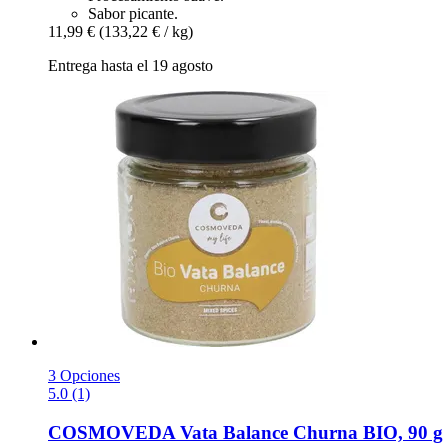
Sabor picante.
11,99 €
(133,22 € / kg)
Entrega hasta el 19 agosto
3 Opciones
5.0 (1)
COSMOVEDA
Vata Balance Churna BIO, 90 g