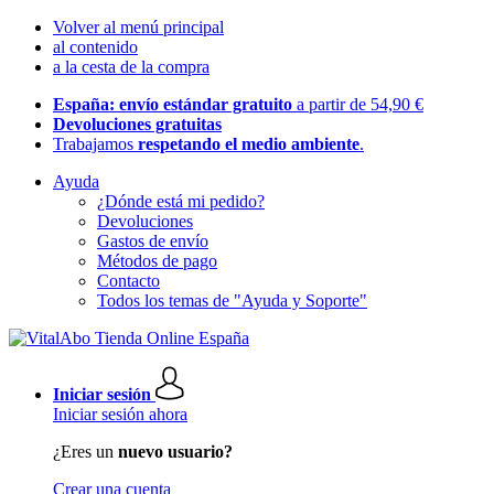
Volver al menú principal
al contenido
a la cesta de la compra
España: envío estándar gratuito
a partir de 54,90 €
Devoluciones gratuitas
Trabajamos
respetando el medio ambiente
.
Ayuda
¿Dónde está mi pedido?
Devoluciones
Gastos de envío
Métodos de pago
Contacto
Todos los temas de "Ayuda y Soporte"
Iniciar sesión
Iniciar sesión ahora
¿Eres un
nuevo usuario?
Crear una cuenta