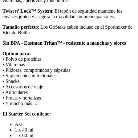
vitaminas, aperitivos y mucho más.
Twist n’ Lock™ System
: El tapón de seguridad mantiene los
envases juntos y asegura la movilidad sin preocupaciones.
Tamaño perfecto
: Los GoStaks caben incluso en el Sportmixer de
BlenderBottle.
Sin BPA - Eastman Tritan™ - resistente a manchas y olores
Óptimo para:
• Polvo de proteínas
• Vitaminas
• Píldoras, comprimidos y cápsulas
• Suplementos nutricionales
• Snacks
• Accesorios de viaje
• Auriculares
• Frutas y hortalizas
• Y mucho más ...
El Starter Set contiene:
Asa
1 x 40 ml
1 x 60 ml