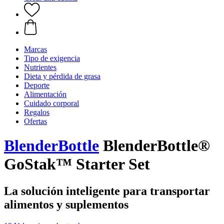
Marcas
Tipo de exigencia
Nutrientes
Dieta y pérdida de grasa
Deporte
Alimentación
Cuidado corporal
Regalos
Ofertas
BlenderBottle
BlenderBottle®
GoStak™ Starter Set
La solución inteligente para transportar
alimentos y suplementos