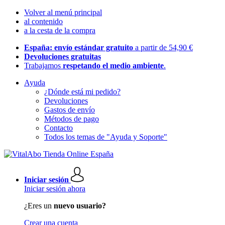
Volver al menú principal
al contenido
a la cesta de la compra
España: envío estándar gratuito
a partir de 54,90 €
Devoluciones gratuitas
Trabajamos
respetando el medio ambiente
.
Ayuda
¿Dónde está mi pedido?
Devoluciones
Gastos de envío
Métodos de pago
Contacto
Todos los temas de "Ayuda y Soporte"
Iniciar sesión
Iniciar sesión ahora
¿Eres un
nuevo usuario?
Crear una cuenta