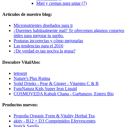
Miel y cremas para untar (7)
Artículos de nuestro blog:
Micronutrientes diseñados para ti
¿Duermes habitualmente mal? Te ofrecemos algunos consejos
útiles para mejorar tu sueño.
Posturas incorrectas y cómo mejorarlas
Las tendencias para el 2016
¿De verdad es tan nociva la grasa?
Descubre VitalAbo:
tetesept
Nature's Plus Rutina
Solid Drinks - Pear & Ginger - Vitamins C & B
FutuNatura Kids Super Iron Liquid
COSMOVEDA Kabuli Chana - Garbanzos, Entero Bio
Productos nuevos:
Propolia Organic Form & Vitality Herbal Tea
aktiv - B12 + D3 Comprimidos Efervescentes
Instick Sandía