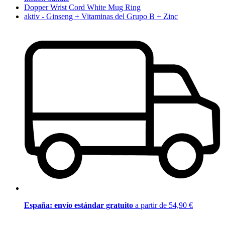
Dopper Wrist Cord White Mug Ring
aktiv - Ginseng + Vitaminas del Grupo B + Zinc
España: envío estándar gratuito
a partir de 54,90 €