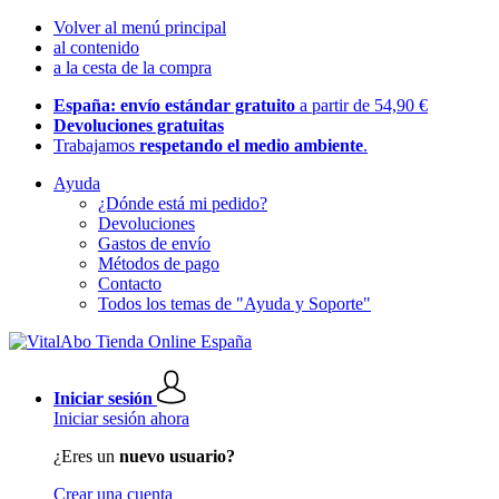
Volver al menú principal
al contenido
a la cesta de la compra
España: envío estándar gratuito
a partir de 54,90 €
Devoluciones gratuitas
Trabajamos
respetando el medio ambiente
.
Ayuda
¿Dónde está mi pedido?
Devoluciones
Gastos de envío
Métodos de pago
Contacto
Todos los temas de "Ayuda y Soporte"
Iniciar sesión
Iniciar sesión ahora
¿Eres un
nuevo usuario?
Crear una cuenta