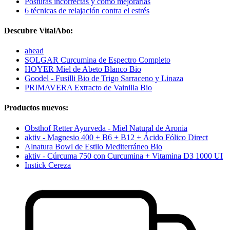
Posturas incorrectas y cómo mejorarlas
6 técnicas de relajación contra el estrés
Descubre VitalAbo:
ahead
SOLGAR Curcumina de Espectro Completo
HOYER Miel de Abeto Blanco Bio
Goodel - Fusilli Bio de Trigo Sarraceno y Linaza
PRIMAVERA Extracto de Vainilla Bio
Productos nuevos:
Obsthof Retter Ayurveda - Miel Natural de Aronia
aktiv - Magnesio 400 + B6 + B12 + Ácido Fólico Direct
Alnatura Bowl de Estilo Mediterráneo Bio
aktiv - Cúrcuma 750 con Curcumina + Vitamina D3 1000 UI
Instick Cereza