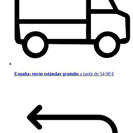
España: envío estándar gratuito
a partir de 54,90 €