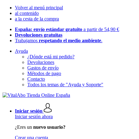
Volver al menú principal
al contenido
a la cesta de la compra
España: envío estándar gratuito
a partir de 54,90 €
Devoluciones gratuitas
Trabajamos
respetando el medio ambiente
.
Ayuda
¿Dónde está mi pedido?
Devoluciones
Gastos de envío
Métodos de pago
Contacto
Todos los temas de "Ayuda y Soporte"
Iniciar sesión
Iniciar sesión ahora
¿Eres un
nuevo usuario?
Crear una cuenta