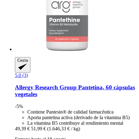
Cesta
5.0 (3)
Allergy Research Group
Pantetina, 60 cápsulas
vegetales
-5%
Contiene Pantesin® de calidad farmacéutica
Aporta pantetina activa (derivado de la vitamina B5)
La vitamina B5 contribuye al rendimiento mental
49,39 €
51,99 €
(1.646,33 € / kg)