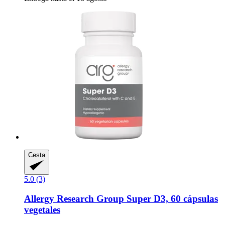
Cesta
5.0 (3)
Allergy Research Group
Super D3, 60 cápsulas
vegetales