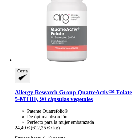
Cesta
Allergy Research Group
QuatreActiv™ Folate
5-​MTHF, 90 cápsulas vegetales
Patente Quatrefolic®
De óptima absorción
Perfecto para la mujer embarazada
24,49 €
(612,25 € / kg)