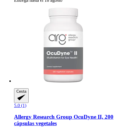
Entrega hasta el 18 agosto
Cesta
5.0 (1)
Allergy Research Group
OcuDyne II, 200
cápsulas vegetales