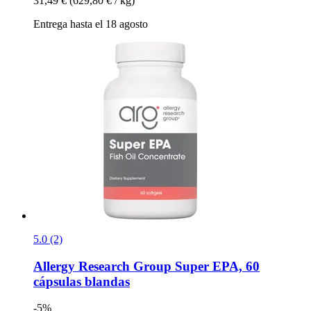
31,49 €
(629,80 € / kg)
Entrega hasta el 18 agosto
5.0 (2)
Allergy Research Group
Super EPA, 60
cápsulas blandas
-5%