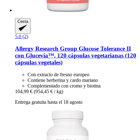
Cesta
5.0 (2)
Allergy Research Group
Glucose Tolerance II
con Glucevia™, 120 cápsulas vegetarianas (120
cápsulas vegetales)
Con extracto de fresno europeo
Contiene berberina y cardo mariano
Complementado con cromo y biotina
104,99 €
(954,45 € / kg)
Entrega gratuita hasta el 18 agosto