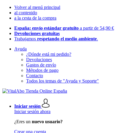
Volver al menú principal
al contenido
a la cesta de la compra
España: envío estándar gratuito
a partir de 54,90 €
Devoluciones gratuitas
Trabajamos
respetando el medio ambiente
.
Ayuda
¿Dónde está mi pedido?
Devoluciones
Gastos de envío
Métodos de pago
Contacto
Todos los temas de "Ayuda y Soporte"
Iniciar sesión
Iniciar sesión ahora
¿Eres un
nuevo usuario?
Crear una cuenta