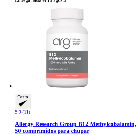
Entrega hasta el 18 agosto
Cesta
5.0 (11)
Allergy Research Group
B12 Methylcobalamin,
50 comprimidos para chupar