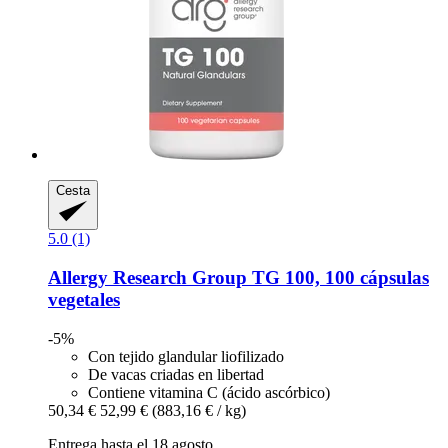
Cesta
5.0 (1)
Allergy Research Group
TG 100, 100 cápsulas
vegetales
-5%
Con tejido glandular liofilizado
De vacas criadas en libertad
Contiene vitamina C (ácido ascórbico)
50,34 €
52,99 €
(883,16 € / kg)
Entrega hasta el 18 agosto