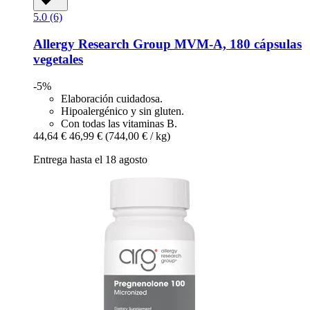
5.0 (6)
Allergy Research Group
MVM-​A, 180 cápsulas
vegetales
-5%
Elaboración cuidadosa.
Hipoalergénico y sin gluten.
Con todas las vitaminas B.
44,64 €
46,99 €
(744,00 € / kg)
Entrega hasta el 18 agosto