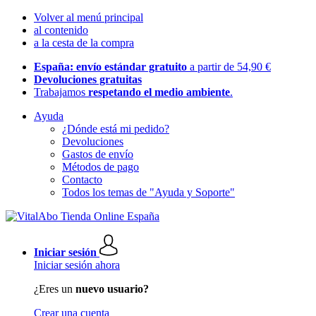
Volver al menú principal
al contenido
a la cesta de la compra
España: envío estándar gratuito
a partir de 54,90 €
Devoluciones gratuitas
Trabajamos
respetando el medio ambiente
.
Ayuda
¿Dónde está mi pedido?
Devoluciones
Gastos de envío
Métodos de pago
Contacto
Todos los temas de "Ayuda y Soporte"
Iniciar sesión
Iniciar sesión ahora
¿Eres un
nuevo usuario?
Crear una cuenta