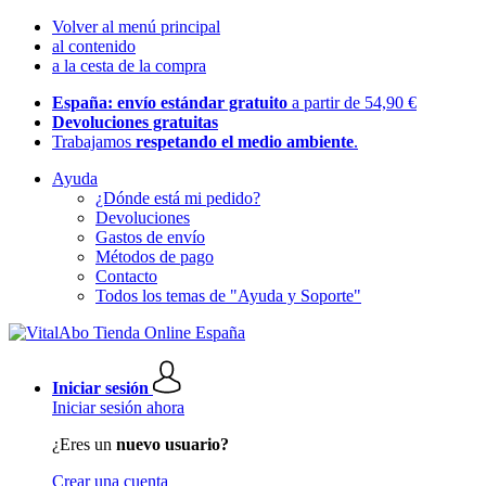
Volver al menú principal
al contenido
a la cesta de la compra
España: envío estándar gratuito
a partir de 54,90 €
Devoluciones gratuitas
Trabajamos
respetando el medio ambiente
.
Ayuda
¿Dónde está mi pedido?
Devoluciones
Gastos de envío
Métodos de pago
Contacto
Todos los temas de "Ayuda y Soporte"
Iniciar sesión
Iniciar sesión ahora
¿Eres un
nuevo usuario?
Crear una cuenta