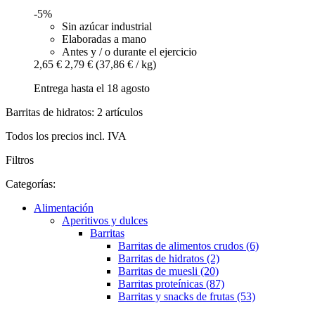
-5%
Sin azúcar industrial
Elaboradas a mano
Antes y / o durante el ejercicio
2,65 €
2,79 €
(37,86 € / kg)
Entrega hasta el 18 agosto
Barritas de hidratos: 2 artículos
Todos los precios incl. IVA
Filtros
Categorías:
Alimentación
Aperitivos y dulces
Barritas
Barritas de alimentos crudos (6)
Barritas de hidratos (2)
Barritas de muesli (20)
Barritas proteínicas (87)
Barritas y snacks de frutas (53)