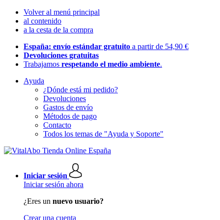
Volver al menú principal
al contenido
a la cesta de la compra
España: envío estándar gratuito
a partir de 54,90 €
Devoluciones gratuitas
Trabajamos
respetando el medio ambiente
.
Ayuda
¿Dónde está mi pedido?
Devoluciones
Gastos de envío
Métodos de pago
Contacto
Todos los temas de "Ayuda y Soporte"
Iniciar sesión
Iniciar sesión ahora
¿Eres un
nuevo usuario?
Crear una cuenta