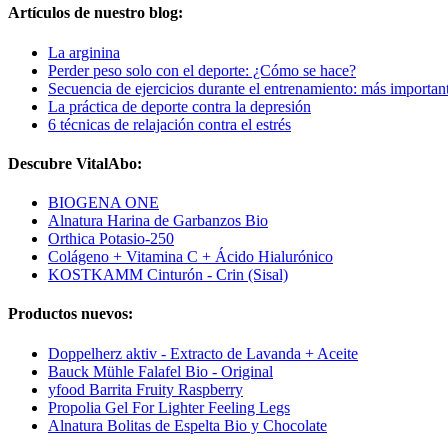
Artículos de nuestro blog:
La arginina
Perder peso solo con el deporte: ¿Cómo se hace?
Secuencia de ejercicios durante el entrenamiento: más importan
La práctica de deporte contra la depresión
6 técnicas de relajación contra el estrés
Descubre VitalAbo:
BIOGENA ONE
Alnatura Harina de Garbanzos Bio
Orthica Potasio-250
Colágeno + Vitamina C + Ácido Hialurónico
KOSTKAMM Cinturón - Crin (Sisal)
Productos nuevos:
Doppelherz aktiv - Extracto de Lavanda + Aceite
Bauck Mühle Falafel Bio - Original
yfood Barrita Fruity Raspberry
Propolia Gel For Lighter Feeling Legs
Alnatura Bolitas de Espelta Bio y Chocolate