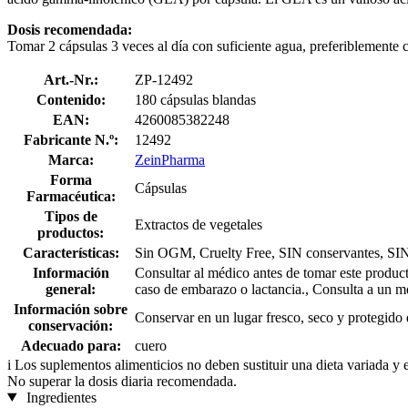
Dosis recomendada:
Tomar 2 cápsulas 3 veces al día con suficiente agua, preferiblemente 
Art.-Nr.:
ZP-12492
Contenido:
180 cápsulas blandas
EAN:
4260085382248
Fabricante N.º:
12492
Marca:
ZeinPharma
Forma
Cápsulas
Farmacéutica:
Tipos de
Extractos de vegetales
productos:
Características:
Sin OGM, Cruelty Free, SIN conservantes, SIN est
Información
Consultar al médico antes de tomar este produc
general:
caso de embarazo o lactancia., Consulta a un m
Información sobre
Conservar en un lugar fresco, seco y protegido d
conservación:
Adecuado para:
cuero
i
Los suplementos alimenticios no deben sustituir una dieta variada y 
No superar la dosis diaria recomendada.
Ingredientes