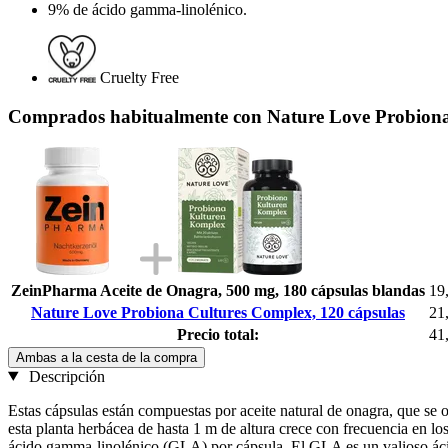
9% de ácido gamma-linolénico.
Cruelty Free
Comprados habitualmente con Nature Love Probiona
ZeinPharma Aceite de Onagra, 500 mg, 180 cápsulas blandas
19
Nature Love Probiona Cultures Complex, 120 cápsulas
21
Precio total:
41
Ambas a la cesta de la compra
Descripción
Estas cápsulas están compuestas por aceite natural de onagra, que se
esta planta herbácea de hasta 1 m de altura crece con frecuencia en los
ácido gamma-linolénico (GLA) por cápsula. El GLA es un valioso áci