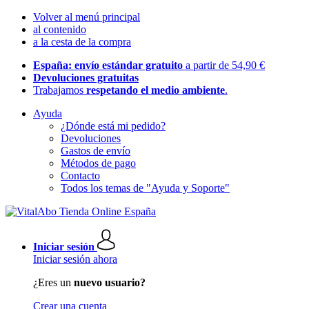
Volver al menú principal
al contenido
a la cesta de la compra
España: envío estándar gratuito
a partir de 54,90 €
Devoluciones gratuitas
Trabajamos
respetando el medio ambiente
.
Ayuda
¿Dónde está mi pedido?
Devoluciones
Gastos de envío
Métodos de pago
Contacto
Todos los temas de "Ayuda y Soporte"
Iniciar sesión
Iniciar sesión ahora
¿Eres un
nuevo usuario?
Crear una cuenta