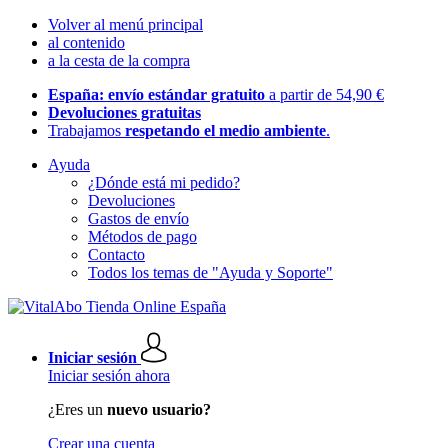
Volver al menú principal
al contenido
a la cesta de la compra
España: envío estándar gratuito
a partir de 54,90 €
Devoluciones gratuitas
Trabajamos
respetando el medio ambiente
.
Ayuda
¿Dónde está mi pedido?
Devoluciones
Gastos de envío
Métodos de pago
Contacto
Todos los temas de "Ayuda y Soporte"
Iniciar sesión
Iniciar sesión ahora
¿Eres un
nuevo usuario?
Crear una cuenta