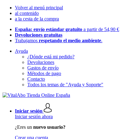
Volver al menú principal
al contenido
a la cesta de la compra
España: envío estándar gratuito
a partir de 54,90 €
Devoluciones gratuitas
Trabajamos
respetando el medio ambiente
.
Ayuda
¿Dónde está mi pedido?
Devoluciones
Gastos de envío
Métodos de pago
Contacto
Todos los temas de "Ayuda y Soporte"
Iniciar sesión
Iniciar sesión ahora
¿Eres un
nuevo usuario?
Crear una cuenta