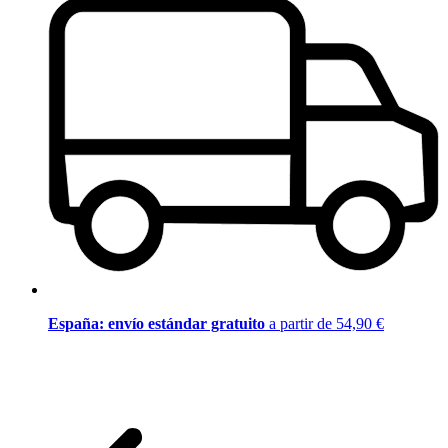
España: envío estándar gratuito
a partir de 54,90 €