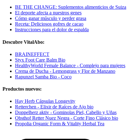
BE THE CHANGE: Suplementos alimenticios de Suiza
El deporte afecta a nuestros genes
Cómo ganar músculo y perder grasa
Receta: Deliciosos gofres de cacao
Instrucciones para el dolor de espalda
Descubre VitalAbo:
BRAINEFFECT
Styx Foot Care Balm Bio
HealthyWorld Female Balance - Complejo para mujeres
Crema de Ducha - Lemongrass y Flor de Manzano
Rapunzel Samba Bio - Coco
Productos nuevos:
Hay Herb Cápsulas Longevity
Retterchen - Elixir de Raíces de Ajo bio
Doppelherz aktiv - Gominolas Piel, Cabello y Uñas
Obsthof Retter Nuez Negra - Corte Fino Clásico bio
Propolia Organic Form & Vitality Herbal Tea