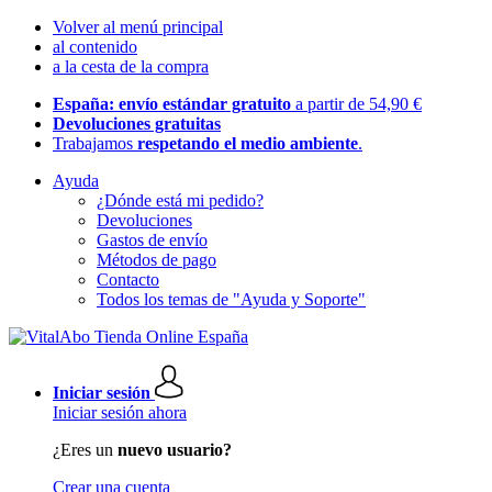
Volver al menú principal
al contenido
a la cesta de la compra
España: envío estándar gratuito
a partir de 54,90 €
Devoluciones gratuitas
Trabajamos
respetando el medio ambiente
.
Ayuda
¿Dónde está mi pedido?
Devoluciones
Gastos de envío
Métodos de pago
Contacto
Todos los temas de "Ayuda y Soporte"
Iniciar sesión
Iniciar sesión ahora
¿Eres un
nuevo usuario?
Crear una cuenta