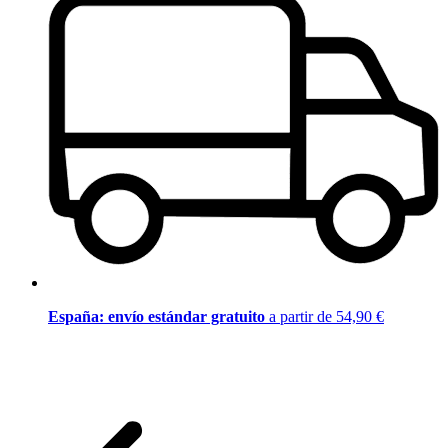
España: envío estándar gratuito
a partir de 54,90 €