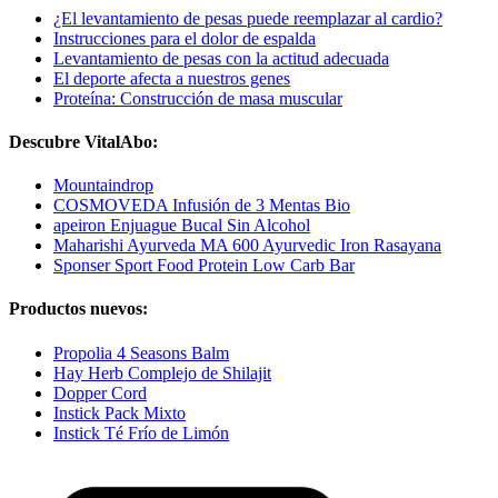
¿El levantamiento de pesas puede reemplazar al cardio?
Instrucciones para el dolor de espalda
Levantamiento de pesas con la actitud adecuada
El deporte afecta a nuestros genes
Proteína: Construcción de masa muscular
Descubre VitalAbo:
Mountaindrop
COSMOVEDA Infusión de 3 Mentas Bio
apeiron Enjuague Bucal Sin Alcohol
Maharishi Ayurveda MA 600 Ayurvedic Iron Rasayana
Sponser Sport Food Protein Low Carb Bar
Productos nuevos:
Propolia 4 Seasons Balm
Hay Herb Complejo de Shilajit
Dopper Cord
Instick Pack Mixto
Instick Té Frío de Limón