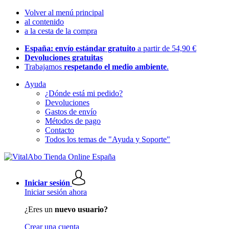
Volver al menú principal
al contenido
a la cesta de la compra
España: envío estándar gratuito
a partir de 54,90 €
Devoluciones gratuitas
Trabajamos
respetando el medio ambiente
.
Ayuda
¿Dónde está mi pedido?
Devoluciones
Gastos de envío
Métodos de pago
Contacto
Todos los temas de "Ayuda y Soporte"
Iniciar sesión
Iniciar sesión ahora
¿Eres un
nuevo usuario?
Crear una cuenta