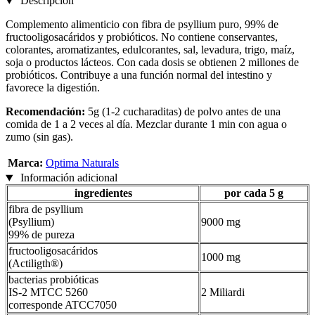
Descripción
Complemento alimenticio con fibra de psyllium puro, 99% de
fructooligosacáridos y probióticos. No contiene conservantes,
colorantes, aromatizantes, edulcorantes, sal, levadura, trigo, maíz,
soja o productos lácteos. Con cada dosis se obtienen 2 millones de
probióticos. Contribuye a una función normal del intestino y
favorece la digestión.
Recomendación:
5g (1-2 cucharaditas) de polvo antes de una
comida de 1 a 2 veces al día. Mezclar durante 1 min con agua o
zumo (sin gas).
Marca:
Optima Naturals
Información adicional
ingredientes
por cada 5 g
fibra de psyllium
(Psyllium)
9000 mg
99% de pureza
fructooligosacáridos
1000 mg
(Actiligth®)
bacterias probióticas
IS-2 MTCC 5260
2 Miliardi
corresponde ATCC7050