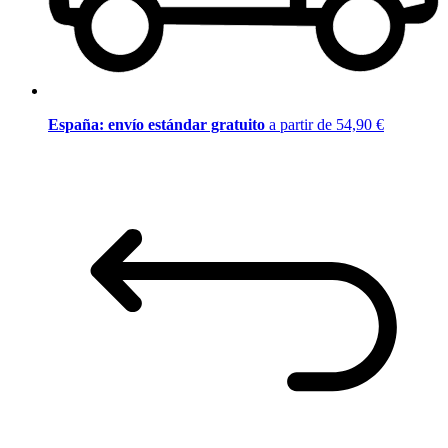
España: envío estándar gratuito
a partir de 54,90 €