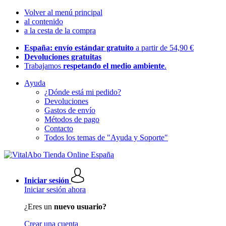
Volver al menú principal
al contenido
a la cesta de la compra
España: envío estándar gratuito
a partir de 54,90 €
Devoluciones gratuitas
Trabajamos
respetando el medio ambiente
.
Ayuda
¿Dónde está mi pedido?
Devoluciones
Gastos de envío
Métodos de pago
Contacto
Todos los temas de "Ayuda y Soporte"
Iniciar sesión
Iniciar sesión ahora
¿Eres un
nuevo usuario?
Crear una cuenta