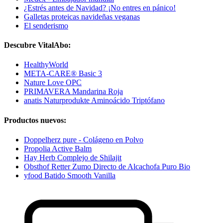
¿Estrés antes de Navidad? ¡No entres en pánico!
Galletas proteicas navideñas veganas
El senderismo
Descubre VitalAbo:
HealthyWorld
META-CARE® Basic 3
Nature Love OPC
PRIMAVERA Mandarina Roja
anatis Naturprodukte Aminoácido Triptófano
Productos nuevos:
Doppelherz pure - Colágeno en Polvo
Propolia Active Balm
Hay Herb Complejo de Shilajit
Obsthof Retter Zumo Directo de Alcachofa Puro Bio
yfood Batido Smooth Vanilla