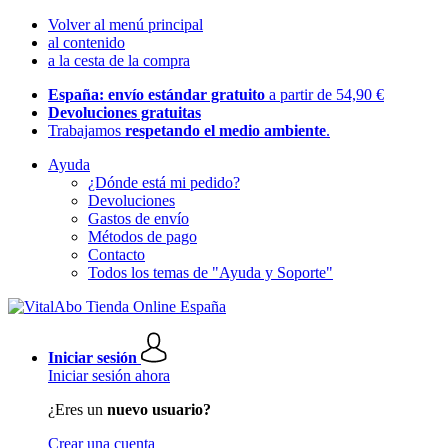
Volver al menú principal
al contenido
a la cesta de la compra
España: envío estándar gratuito
a partir de 54,90 €
Devoluciones gratuitas
Trabajamos
respetando el medio ambiente
.
Ayuda
¿Dónde está mi pedido?
Devoluciones
Gastos de envío
Métodos de pago
Contacto
Todos los temas de "Ayuda y Soporte"
Iniciar sesión
Iniciar sesión ahora
¿Eres un
nuevo usuario?
Crear una cuenta