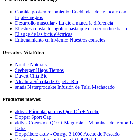
Comida post-entrenamiento: Enchiladas de aguacate con
frijoles negros
Desarrollo muscular - La dieta marca la diferencia
El estrés constante: agobio hasta que el cuerpo dice basta
El auge de las bicis eléctricas
Entrenamiento en invierno: Nuestros consejos
Descubre VitalAbo:
Nordic Naturals
Seeberger Higos Tiernos
Davert Chía Bio
Alnatura Sémola de Espelta Bio
anatis Naturprodukte Infusión de Tulsi Machacado
Productos nuevos:
aktiv - Fórmula para los Ojos Día + Noche
Dopper Sport Cap
aktiv - Coenzima Q10 + Magnesio + Vitaminas del grupo B
Extra
Doppelherz aktiv - Omega 3 1000 Aceite de Pescado
Doppelherz aktiv - Vitamina D3 2000 UI