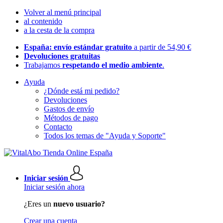
Volver al menú principal
al contenido
a la cesta de la compra
España: envío estándar gratuito
a partir de 54,90 €
Devoluciones gratuitas
Trabajamos
respetando el medio ambiente
.
Ayuda
¿Dónde está mi pedido?
Devoluciones
Gastos de envío
Métodos de pago
Contacto
Todos los temas de "Ayuda y Soporte"
Iniciar sesión
Iniciar sesión ahora
¿Eres un
nuevo usuario?
Crear una cuenta