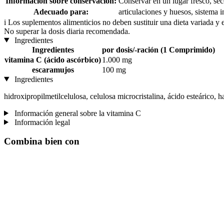
Información sobre conservación:
Conservar en un lugar fresco, sec
Adecuado para:
articulaciones y huesos, sistema 
i
Los suplementos alimenticios no deben sustituir una dieta variada y 
No superar la dosis diaria recomendada.
Ingredientes
Ingredientes
por dosis/-ración (1 Comprimido)
vitamina C (ácido ascórbico)
1.000 mg
escaramujos
100 mg
Ingredientes
hidroxipropilmetilcelulosa, celulosa microcristalina, ácido esteárico, 
Información general sobre la vitamina C
Información legal
Combina bien con