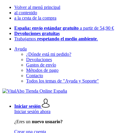
Volver al menú principal
al contenido
a la cesta de la compra
España: envío estándar gratuito
a partir de 54,90 €
Devoluciones gratuitas
Trabajamos
respetando el medio ambiente
.
Ayuda
¿Dónde está mi pedido?
Devoluciones
Gastos de envío
Métodos de pago
Contacto
Todos los temas de "Ayuda y Soporte"
Iniciar sesión
Iniciar sesión ahora
¿Eres un
nuevo usuario?
Crear una cuenta