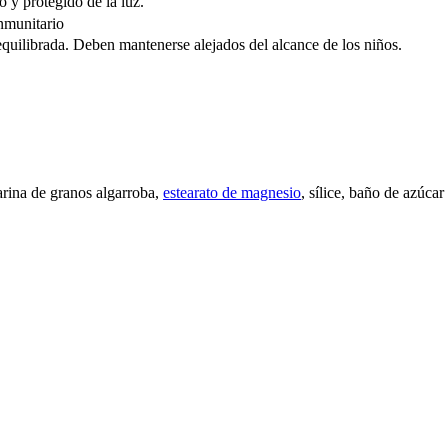
o y protegido de la luz.
inmunitario
equilibrada. Deben mantenerse alejados del alcance de los niños.
harina de granos algarroba,
estearato de magnesio
, sílice, baño de azúca