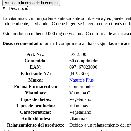
Ambas a la cesta de la compra
Descripción
La vitamina C, un importante antioxidante soluble en agua, puede, ent
independiente, la vitamina C debe ingerirse íntegramente a través de l
Este producto contiene 1000 mg de vitamina C en forma de ácido ascó
Dosis recomendada:
tomar 1 comprimido al día o según las indicaci
Art.-Nr.:
DS-2300
Contenido:
60 comprimidos
EAN:
097467023000
Fabricante N.º:
[NP-2300]
Marca:
Nature's Plus
Forma Farmacéutica:
Comprimidos
Vitaminas:
Vitamina C
Tipos de dietas:
Vegetariano
Tipos de productos:
Vitaminas
Características:
Vegetariano
Antioxidantes:
vitamina C
Relanzamiento del producto:
Debido a un relanzamiento del pr