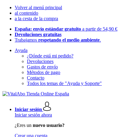
Volver al menú principal
al contenido
a la cesta de la compra
España: envío estándar gratuito
a partir de 54,90 €
Devoluciones gratuitas
Trabajamos
respetando el medio ambiente
.
Ayuda
¿Dónde está mi pedido?
Devoluciones
Gastos de envío
Métodos de pago
Contacto
Todos los temas de "Ayuda y Soporte"
Iniciar sesión
Iniciar sesión ahora
¿Eres un
nuevo usuario?
Crear una cuenta