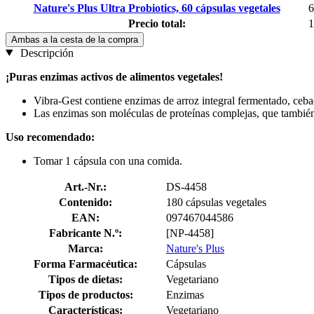
Nature's Plus Ultra Probiotics, 60 cápsulas vegetales
6
Precio total:
1
Ambas a la cesta de la compra
Descripción
¡Puras enzimas activos de alimentos vegetales!
Vibra-Gest contiene enzimas de arroz integral fermentado, cebad
Las enzimas son moléculas de proteínas complejas, que tambié
Uso recomendado:
Tomar 1 cápsula con una comida.
Art.-Nr.:
DS-4458
Contenido:
180 cápsulas vegetales
EAN:
097467044586
Fabricante N.º:
[NP-4458]
Marca:
Nature's Plus
Forma Farmacéutica:
Cápsulas
Tipos de dietas:
Vegetariano
Tipos de productos:
Enzimas
Características:
Vegetariano