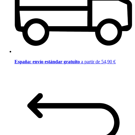
España: envío estándar gratuito
a partir de 54,90 €