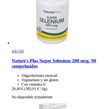
4.8 (16)
Nature's Plus
Super Selenium 200 mcg, 90
comprimidos
Oligoelemento esencial
Vegetariano y sin gluten
Con vitamina E
26,49 €
(383,91 € / kg)
No disponible actualmente