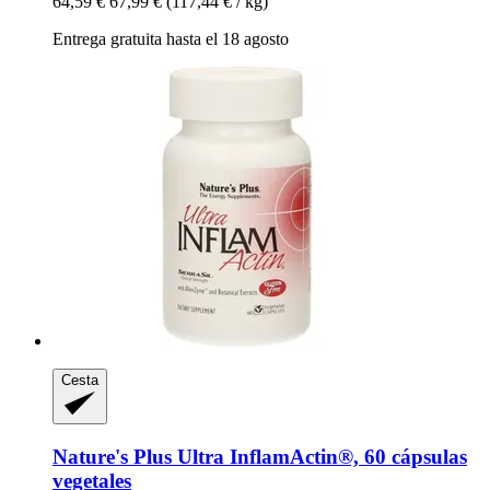
64,59 €
67,99 €
(117,44 € / kg)
Entrega gratuita hasta el 18 agosto
Cesta
Nature's Plus
Ultra InflamActin®, 60 cápsulas
vegetales