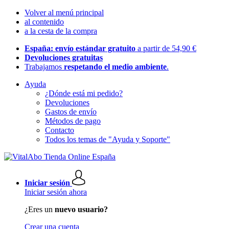
Volver al menú principal
al contenido
a la cesta de la compra
España: envío estándar gratuito
a partir de 54,90 €
Devoluciones gratuitas
Trabajamos
respetando el medio ambiente
.
Ayuda
¿Dónde está mi pedido?
Devoluciones
Gastos de envío
Métodos de pago
Contacto
Todos los temas de "Ayuda y Soporte"
Iniciar sesión
Iniciar sesión ahora
¿Eres un
nuevo usuario?
Crear una cuenta