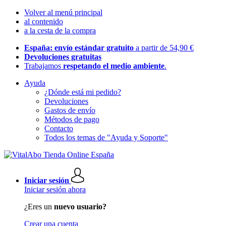
Volver al menú principal
al contenido
a la cesta de la compra
España: envío estándar gratuito
a partir de 54,90 €
Devoluciones gratuitas
Trabajamos
respetando el medio ambiente
.
Ayuda
¿Dónde está mi pedido?
Devoluciones
Gastos de envío
Métodos de pago
Contacto
Todos los temas de "Ayuda y Soporte"
Iniciar sesión
Iniciar sesión ahora
¿Eres un
nuevo usuario?
Crear una cuenta