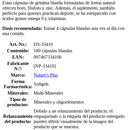
Estas cápsulas de gelatina blanda formuladas de forma natural
ofrecen boro, fósforo y zinc. Además, el suplemento ,también
perfecto para quienes practican deporte, se ha enriquecido con
ácidos grasos omega 9 y vitaminas.
Dosis recomendada:
Tomar 4 cápsulas blandas una vez al día con
una comida.
Art.-Nr.:
DS-33410
Contenido:
180 cápsulas blandas
EAN:
097467334106
Fabricante
[NP-33410]
N.º:
Marca:
Nature's Plus
Forma
Softgels
Farmacéutica:
Minerales:
Multi-Minerales
Tipos de
Minerales y oligoelementos
productos:
Debido a un relanzamiento del producto, el
Relanzamiento
empaquetado o la etiqueta del producto entregado
del producto:
pueden diferir visualmente de la imagen del
producto que se muestra.