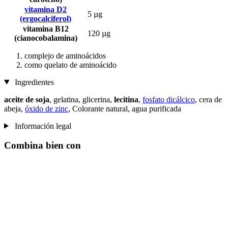
vitamina D2
5 µg
(ergocalciferol)
vitamina B12
120 µg
(cianocobalamina)
complejo de aminoácidos
como quelato de aminoácido
Ingredientes
aceite de soja
, gelatina, glicerina,
lecitina
,
fosfato dicálcico
, cera de
abeja,
óxido de zinc
, Colorante natural, agua purificada
Información legal
Combina bien con