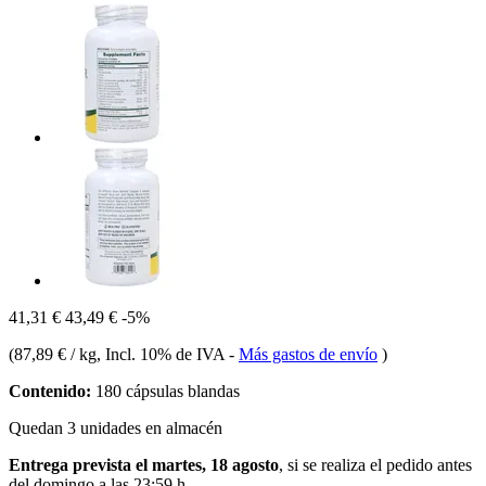
41,31 €
43,49 €
-5%
(
87,89 € / kg
, Incl. 10% de IVA
-
Más gastos de envío
)
Contenido:
180 cápsulas blandas
Quedan 3 unidades en almacén
Entrega prevista el martes, 18 agosto
, si se realiza el pedido antes
del
domingo a las 23:59 h
.