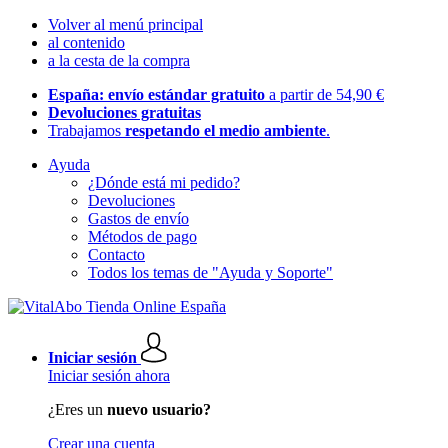
Volver al menú principal
al contenido
a la cesta de la compra
España: envío estándar gratuito
a partir de 54,90 €
Devoluciones gratuitas
Trabajamos
respetando el medio ambiente
.
Ayuda
¿Dónde está mi pedido?
Devoluciones
Gastos de envío
Métodos de pago
Contacto
Todos los temas de "Ayuda y Soporte"
Iniciar sesión
Iniciar sesión ahora
¿Eres un
nuevo usuario?
Crear una cuenta