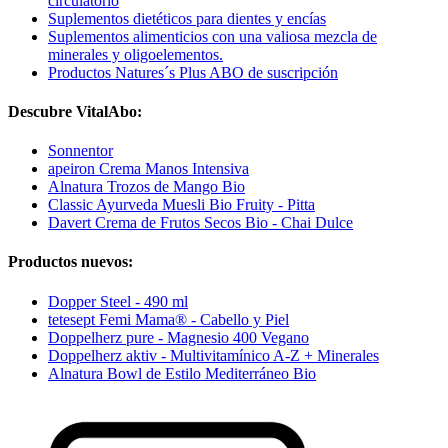
circulatorio
Suplementos dietéticos para dientes y encías
Suplementos alimenticios con una valiosa mezcla de
minerales y oligoelementos.
Productos Natures´s Plus ABO de suscripción
Descubre VitalAbo:
Sonnentor
apeiron Crema Manos Intensiva
Alnatura Trozos de Mango Bio
Classic Ayurveda Muesli Bio Fruity - Pitta
Davert Crema de Frutos Secos Bio - Chai Dulce
Productos nuevos:
Dopper Steel - 490 ml
tetesept Femi Mama® - Cabello y Piel
Doppelherz pure - Magnesio 400 Vegano
Doppelherz aktiv - Multivitamínico A-Z + Minerales
Alnatura Bowl de Estilo Mediterráneo Bio