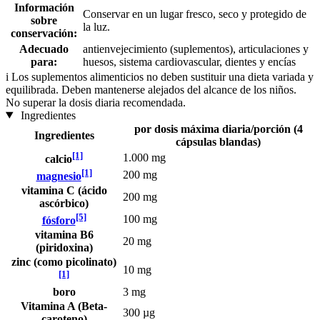
Información
Conservar en un lugar fresco, seco y protegido de
sobre
la luz.
conservación:
Adecuado
antienvejecimiento (suplementos), articulaciones y
para:
huesos, sistema cardiovascular, dientes y encías
i
Los suplementos alimenticios no deben sustituir una dieta variada y
equilibrada. Deben mantenerse alejados del alcance de los niños.
No superar la dosis diaria recomendada.
Ingredientes
por dosis máxima diaria/porción (4
Ingredientes
cápsulas blandas)
[1]
1.000 mg
calcio
[1]
200 mg
magnesio
vitamina C (ácido
200 mg
ascórbico)
[5]
100 mg
fósforo
vitamina B6
20 mg
(piridoxina)
zinc (como picolinato)
10 mg
[1]
boro
3 mg
Vitamina A (Beta-
300 µg
caroteno)