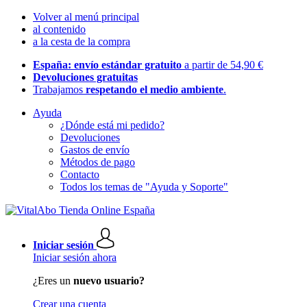
Volver al menú principal
al contenido
a la cesta de la compra
España: envío estándar gratuito
a partir de 54,90 €
Devoluciones gratuitas
Trabajamos
respetando el medio ambiente
.
Ayuda
¿Dónde está mi pedido?
Devoluciones
Gastos de envío
Métodos de pago
Contacto
Todos los temas de "Ayuda y Soporte"
Iniciar sesión
Iniciar sesión ahora
¿Eres un
nuevo usuario?
Crear una cuenta