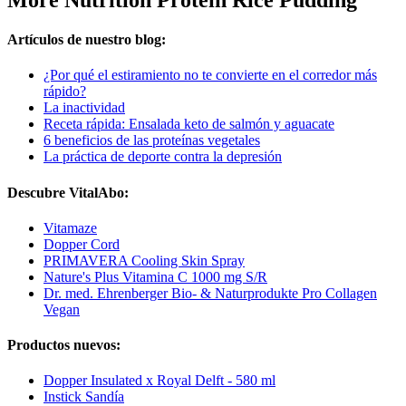
Artículos de nuestro blog:
¿Por qué el estiramiento no te convierte en el corredor más
rápido?
La inactividad
Receta rápida: Ensalada keto de salmón y aguacate
6 beneficios de las proteínas vegetales
La práctica de deporte contra la depresión
Descubre VitalAbo:
Vitamaze
Dopper Cord
PRIMAVERA Cooling Skin Spray
Nature's Plus Vitamina C 1000 mg S/R
Dr. med. Ehrenberger Bio- & Naturprodukte Pro Collagen
Vegan
Productos nuevos:
Dopper Insulated x Royal Delft - 580 ml
Instick Sandía