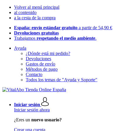
Volver al menú principal
al contenido
a la cesta de la compra
España: envío estándar gratuito
a partir de 54,90 €
Devoluciones gratuitas
Trabajamos
respetando el medio ambiente
.
Ayuda
¿Dónde está mi pedido?
Devoluciones
Gastos de envío
Métodos de pago
Contacto
Todos los temas de "Ayuda y Soporte"
Iniciar sesión
Iniciar sesión ahora
¿Eres un
nuevo usuario?
Crear una cuenta