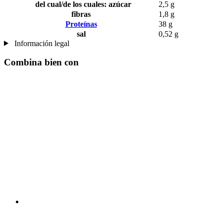
del cual/de los cuales: azúcar
2,5 g
fibras
1,8 g
Proteínas
38 g
sal
0,52 g
Información legal
Combina bien con