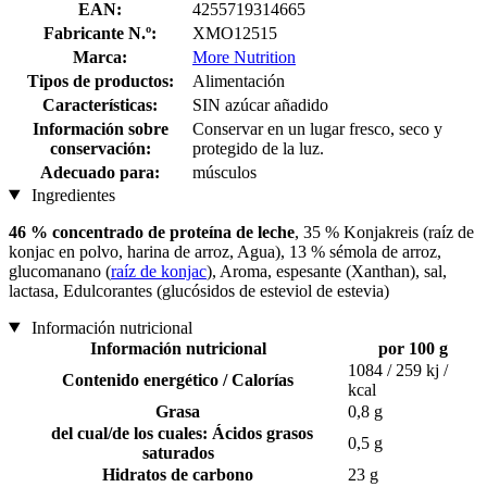
EAN:
4255719314665
Fabricante N.º:
XMO12515
Marca:
More Nutrition
Tipos de productos:
Alimentación
Características:
SIN azúcar añadido
Información sobre
Conservar en un lugar fresco, seco y
conservación:
protegido de la luz.
Adecuado para:
músculos
Ingredientes
46 % concentrado de proteína de leche
, 35 % Konjakreis (raíz de
konjac en polvo, harina de arroz, Agua), 13 % sémola de arroz,
glucomanano (
raíz de konjac
), Aroma, espesante (Xanthan), sal,
lactasa, Edulcorantes (glucósidos de esteviol de estevia)
Información nutricional
Información nutricional
por 100 g
1084 / 259 kj /
Contenido energético / Calorías
kcal
Grasa
0,8 g
del cual/de los cuales: Ácidos grasos
0,5 g
saturados
Hidratos de carbono
23 g