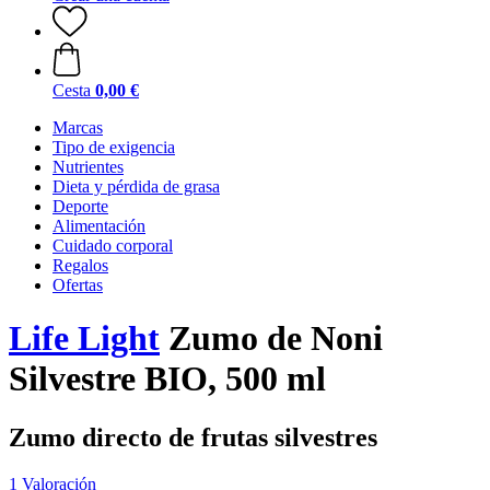
Cesta
0,00 €
Marcas
Tipo de exigencia
Nutrientes
Dieta y pérdida de grasa
Deporte
Alimentación
Cuidado corporal
Regalos
Ofertas
Life Light
Zumo de Noni
Silvestre BIO, 500 ml
Zumo directo de frutas silvestres
1 Valoración