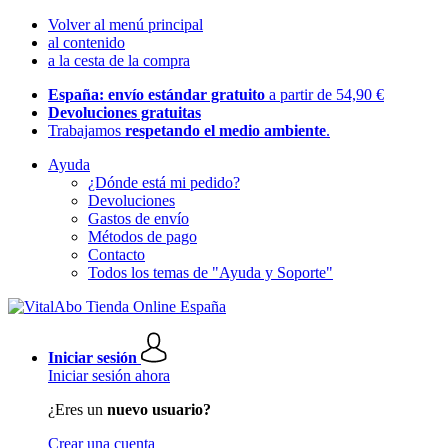
Volver al menú principal
al contenido
a la cesta de la compra
España: envío estándar gratuito
a partir de 54,90 €
Devoluciones gratuitas
Trabajamos
respetando el medio ambiente
.
Ayuda
¿Dónde está mi pedido?
Devoluciones
Gastos de envío
Métodos de pago
Contacto
Todos los temas de "Ayuda y Soporte"
Iniciar sesión
Iniciar sesión ahora
¿Eres un
nuevo usuario?
Crear una cuenta