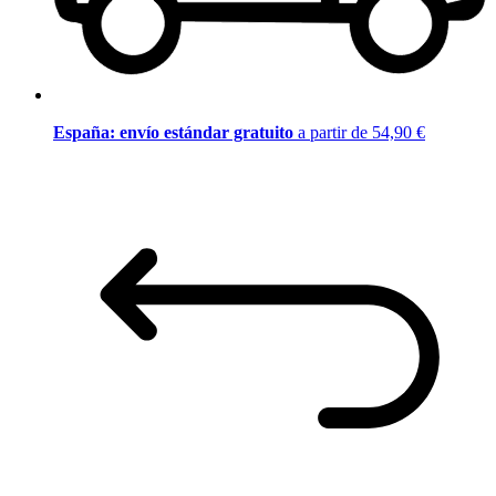
España: envío estándar gratuito
a partir de 54,90 €