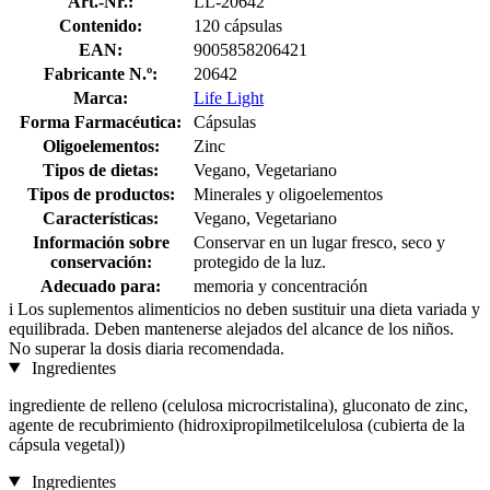
Art.-Nr.:
LL-20642
Contenido:
120 cápsulas
EAN:
9005858206421
Fabricante N.º:
20642
Marca:
Life Light
Forma Farmacéutica:
Cápsulas
Oligoelementos:
Zinc
Tipos de dietas:
Vegano, Vegetariano
Tipos de productos:
Minerales y oligoelementos
Características:
Vegano, Vegetariano
Información sobre
Conservar en un lugar fresco, seco y
conservación:
protegido de la luz.
Adecuado para:
memoria y concentración
i
Los suplementos alimenticios no deben sustituir una dieta variada y
equilibrada. Deben mantenerse alejados del alcance de los niños.
No superar la dosis diaria recomendada.
Ingredientes
ingrediente de relleno (celulosa microcristalina), gluconato de zinc,
agente de recubrimiento (hidroxipropilmetilcelulosa (cubierta de la
cápsula vegetal))
Ingredientes