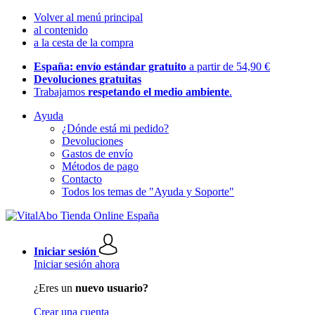
Volver al menú principal
al contenido
a la cesta de la compra
España: envío estándar gratuito
a partir de 54,90 €
Devoluciones gratuitas
Trabajamos
respetando el medio ambiente
.
Ayuda
¿Dónde está mi pedido?
Devoluciones
Gastos de envío
Métodos de pago
Contacto
Todos los temas de "Ayuda y Soporte"
Iniciar sesión
Iniciar sesión ahora
¿Eres un
nuevo usuario?
Crear una cuenta