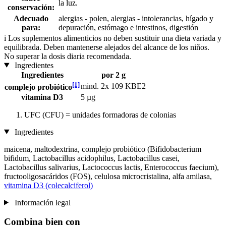
la luz.
conservación:
Adecuado
alergias - polen, alergias - intolerancias, hígado y
para:
depuración, estómago e intestinos, digestión
i
Los suplementos alimenticios no deben sustituir una dieta variada y
equilibrada. Deben mantenerse alejados del alcance de los niños.
No superar la dosis diaria recomendada.
Ingredientes
Ingredientes
por 2 g
[1]
mind. 2x 109 KBE2
complejo probiótico
vitamina D3
5 µg
UFC (CFU) = unidades formadoras de colonias
Ingredientes
maicena, maltodextrina, complejo probiótico (Bifidobacterium
bifidum, Lactobacillus acidophilus, Lactobacillus casei,
Lactobacillus salivarius, Lactococcus lactis, Enterococcus faecium),
fructooligosacáridos (FOS), celulosa microcristalina, alfa amilasa,
vitamina D3 (colecalciferol)
Información legal
Combina bien con