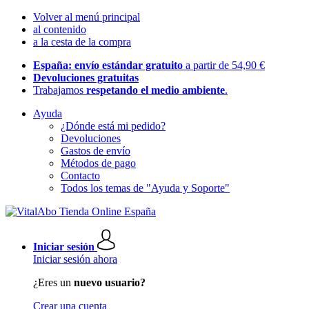
Volver al menú principal
al contenido
a la cesta de la compra
España: envío estándar gratuito
a partir de 54,90 €
Devoluciones gratuitas
Trabajamos
respetando el medio ambiente
.
Ayuda
¿Dónde está mi pedido?
Devoluciones
Gastos de envío
Métodos de pago
Contacto
Todos los temas de "Ayuda y Soporte"
Iniciar sesión
Iniciar sesión ahora
¿Eres un
nuevo usuario?
Crear una cuenta