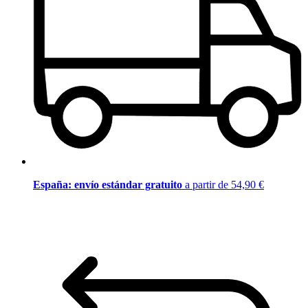
España: envío estándar gratuito
a partir de 54,90 €