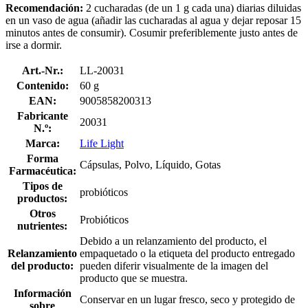
Recomendación:
2 cucharadas (de un 1 g cada una) diarias diluidas
en un vaso de agua (añadir las cucharadas al agua y dejar reposar 15
minutos antes de consumir). Cosumir preferiblemente justo antes de
irse a dormir.
Art.-Nr.:
LL-20031
Contenido:
60 g
EAN:
9005858200313
Fabricante
20031
N.º:
Marca:
Life Light
Forma
Cápsulas, Polvo, Líquido, Gotas
Farmacéutica:
Tipos de
probióticos
productos:
Otros
Probióticos
nutrientes:
Debido a un relanzamiento del producto, el
Relanzamiento
empaquetado o la etiqueta del producto entregado
del producto:
pueden diferir visualmente de la imagen del
producto que se muestra.
Información
Conservar en un lugar fresco, seco y protegido de
sobre