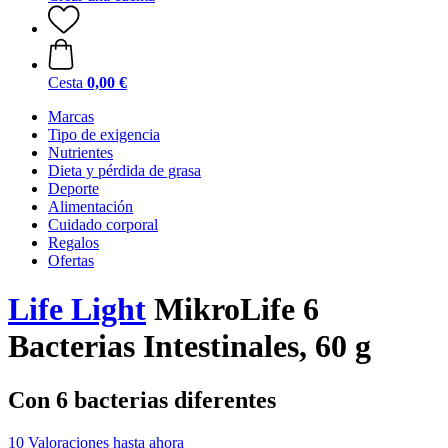
Cesta
0,00 €
Marcas
Tipo de exigencia
Nutrientes
Dieta y pérdida de grasa
Deporte
Alimentación
Cuidado corporal
Regalos
Ofertas
Life Light
MikroLife 6
Bacterias Intestinales, 60 g
Con 6 bacterias diferentes
10 Valoraciones hasta ahora