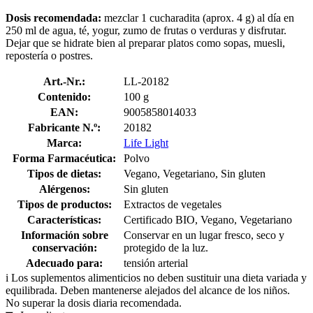
Dosis recomendada:
mezclar 1 cucharadita (aprox. 4 g) al día en
250 ml de agua, té, yogur, zumo de frutas o verduras y disfrutar.
Dejar que se hidrate bien al preparar platos como sopas, muesli,
repostería o postres.
Art.-Nr.:
LL-20182
Contenido:
100 g
EAN:
9005858014033
Fabricante N.º:
20182
Marca:
Life Light
Forma Farmacéutica:
Polvo
Tipos de dietas:
Vegano, Vegetariano, Sin gluten
Alérgenos:
Sin gluten
Tipos de productos:
Extractos de vegetales
Características:
Certificado BIO, Vegano, Vegetariano
Información sobre
Conservar en un lugar fresco, seco y
conservación:
protegido de la luz.
Adecuado para:
tensión arterial
i
Los suplementos alimenticios no deben sustituir una dieta variada y
equilibrada. Deben mantenerse alejados del alcance de los niños.
No superar la dosis diaria recomendada.