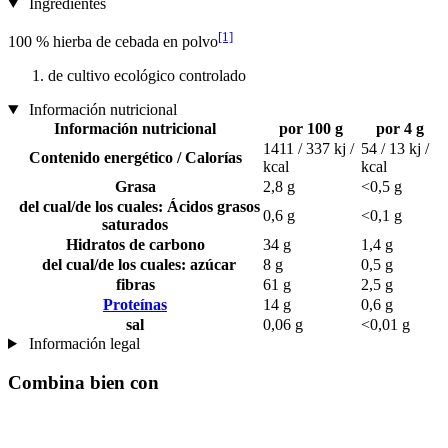
Ingredientes
[1]
100 % hierba de cebada en polvo
de cultivo ecológico controlado
Información nutricional
Información nutricional
por 100 g
por 4 g
1411 / 337 kj /
54 / 13 kj /
Contenido energético / Calorías
kcal
kcal
Grasa
2,8 g
<0,5 g
del cual/de los cuales: Ácidos grasos
0,6 g
<0,1 g
saturados
Hidratos de carbono
34 g
1,4 g
del cual/de los cuales: azúcar
8 g
0,5 g
fibras
61 g
2,5 g
Proteínas
14 g
0,6 g
sal
0,06 g
<0,01 g
Información legal
Combina bien con