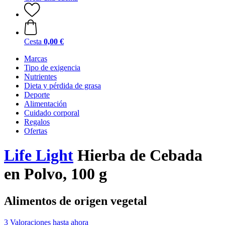
Cesta
0,00 €
Marcas
Tipo de exigencia
Nutrientes
Dieta y pérdida de grasa
Deporte
Alimentación
Cuidado corporal
Regalos
Ofertas
Life Light
Hierba de Cebada
en Polvo, 100 g
Alimentos de origen vegetal
3 Valoraciones hasta ahora