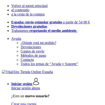
Volver al menú principal
al contenido
a la cesta de la compra
España: envío estándar gratuito
a partir de 54,90 €
Devoluciones gratuitas
Trabajamos
respetando el medio ambiente
.
Ayuda
¿Dónde está mi pedido?
Devoluciones
Gastos de envío
Métodos de pago
Contacto
Todos los temas de "Ayuda y Soporte"
Iniciar sesión
Iniciar sesión ahora
¿Eres un
nuevo usuario?
Crear una cuenta