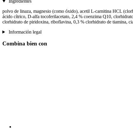
Ingredientes
polvo de linaza, magnesio (como óxido), acetil L-carnitina HCL (clorhi
ácido cítrico, D-alfa tocoferilacetato, 2,4 % coenzima Q10, clorhidrat
clorhidrato de piridoxina, riboflavina, 0,3 % clorhidrato de tiamina, 
Información legal
Combina bien con