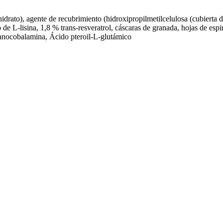
drato), agente de recubrimiento (hidroxipropilmetilcelulosa (cubierta d
o de L-lisina, 1,8 % trans-resveratrol, cáscaras de granada, hojas de es
cianocobalamina, Ácido pteroil-L-glutámico