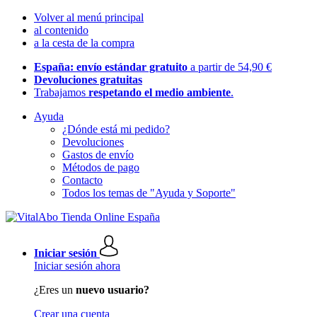
Volver al menú principal
al contenido
a la cesta de la compra
España: envío estándar gratuito
a partir de 54,90 €
Devoluciones gratuitas
Trabajamos
respetando el medio ambiente
.
Ayuda
¿Dónde está mi pedido?
Devoluciones
Gastos de envío
Métodos de pago
Contacto
Todos los temas de "Ayuda y Soporte"
Iniciar sesión
Iniciar sesión ahora
¿Eres un
nuevo usuario?
Crear una cuenta