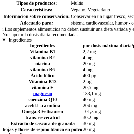
Tipos de productos:
Multis
Características:
Vegano, Vegetariano
Información sobre conservación:
Conservar en un lugar fresco, sec
Adecuado para:
sistema cardiovascular, humor - c
i
Los suplementos alimenticios no deben sustituir una dieta variada y 
No superar la dosis diaria recomendada.
Ingredientes
Ingredientes
por dosis máxima diaria/
Vitamina B1
2,2 mg
vitamina B2
4 mg
niacina
20 mg
vitamina B6
4 mg
Ácido fólico
400 µg
Vitamina B12
2 µg
vitamina E
20,5 mg
magnesio
183,1 mg
coenzima Q10
40 mg
acetil-L-carnitina
204 mg
Omega-3 Fettsäuren
101,3 mg
trans-resveratrol
30,2 mg
Extracto de cáscara de granada
30 mg
hojas y flores de espino blanco en polvo
20 mg