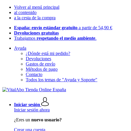
Volver al menú principal
al contenido
a la cesta de la compra
España: envío estándar gratuito
a partir de 54,90 €
Devoluciones gratuitas
Trabajamos
respetando el medio ambiente
.
Ayuda
¿Dónde está mi pedido?
Devoluciones
Gastos de envío
Métodos de pago
Contacto
Todos los temas de "Ayuda y Soporte"
Iniciar sesión
Iniciar sesión ahora
¿Eres un
nuevo usuario?
Crear una cuenta