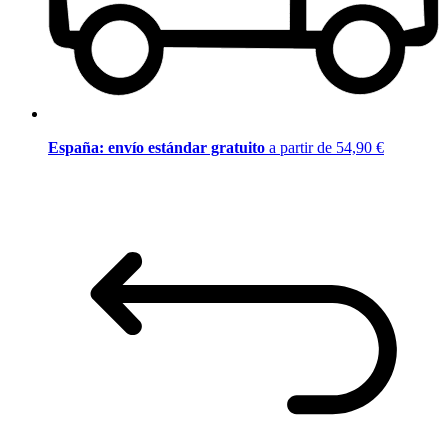
España: envío estándar gratuito
a partir de 54,90 €