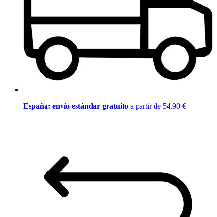
España: envío estándar gratuito
a partir de 54,90 €