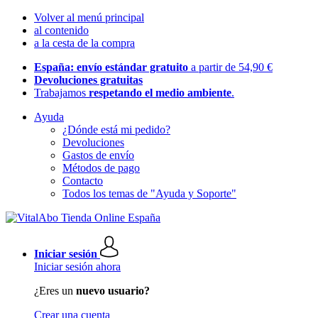
Volver al menú principal
al contenido
a la cesta de la compra
España: envío estándar gratuito
a partir de 54,90 €
Devoluciones gratuitas
Trabajamos
respetando el medio ambiente
.
Ayuda
¿Dónde está mi pedido?
Devoluciones
Gastos de envío
Métodos de pago
Contacto
Todos los temas de "Ayuda y Soporte"
Iniciar sesión
Iniciar sesión ahora
¿Eres un
nuevo usuario?
Crear una cuenta