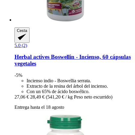
Cesta
5.0 (2)
Herbal actives
Boswellin -​ Incienso, 60 cápsulas
vegetales
-5%
Incienso indio - Boswellia serrata.
Extracto de la resina del árbol del incienso.
Con un 65% de ácido boswélico.
27,06 €
28,49 €
(541,20 € / kg Peso neto escurrido)
Entrega hasta el 18 agosto