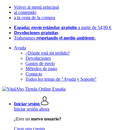
Volver al menú principal
al contenido
a la cesta de la compra
España: envío estándar gratuito
a partir de 54,90 €
Devoluciones gratuitas
Trabajamos
respetando el medio ambiente
.
Ayuda
¿Dónde está mi pedido?
Devoluciones
Gastos de envío
Métodos de pago
Contacto
Todos los temas de "Ayuda y Soporte"
Iniciar sesión
Iniciar sesión ahora
¿Eres un
nuevo usuario?
Crear una cuenta