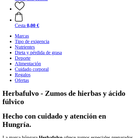
Cesta
0,00 €
Marcas
Tipo de exigencia
Nutrientes
Dieta y pérdida de grasa
Deporte
Alimentación
Cuidado corporal
Regalos
Ofertas
Herbafulvo - Zumos de hierbas y ácido
fúlvico
Hecho con cuidado y atención en
Hungría.
La marca húngara
Herbafulvo
ofrece zumos especiales preparados