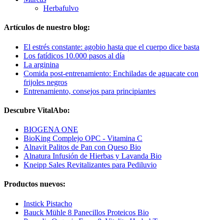
Herbafulvo
Artículos de nuestro blog:
El estrés constante: agobio hasta que el cuerpo dice basta
Los fatídicos 10.000 pasos al día
La arginina
Comida post-entrenamiento: Enchiladas de aguacate con
frijoles negros
Entrenamiento, consejos para principiantes
Descubre VitalAbo:
BIOGENA ONE
BioKing Complejo OPC - Vitamina C
Alnavit Palitos de Pan con Queso Bio
Alnatura Infusión de Hierbas y Lavanda Bio
Kneipp Sales Revitalizantes para Pediluvio
Productos nuevos:
Instick Pistacho
Bauck Mühle 8 Panecillos Proteicos Bio