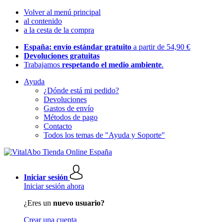
Volver al menú principal
al contenido
a la cesta de la compra
España: envío estándar gratuito
a partir de 54,90 €
Devoluciones gratuitas
Trabajamos
respetando el medio ambiente
.
Ayuda
¿Dónde está mi pedido?
Devoluciones
Gastos de envío
Métodos de pago
Contacto
Todos los temas de "Ayuda y Soporte"
Iniciar sesión
Iniciar sesión ahora
¿Eres un
nuevo usuario?
Crear una cuenta