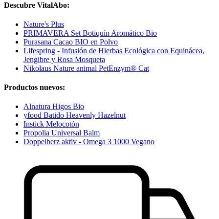
Descubre VitalAbo:
Nature's Plus
PRIMAVERA Set Botiquín Aromático Bio
Purasana Cacao BIO en Polvo
Lifespring - Infusión de Hierbas Ecológica con Equinácea,
Jengibre y Rosa Mosqueta
Nikolaus Nature animal PetEnzym® Cat
Productos nuevos:
Alnatura Higos Bio
yfood Batido Heavenly Hazelnut
Instick Melocotón
Propolia Universal Balm
Doppelherz aktiv - Omega 3 1000 Vegano