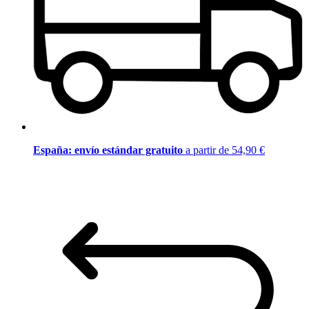
España: envío estándar gratuito
a partir de 54,90 €