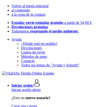
Volver al menú principal
al contenido
a la cesta de la compra
España: envío estándar gratuito
a partir de 54,90 €
Devoluciones gratuitas
Trabajamos
respetando el medio ambiente
.
Ayuda
¿Dónde está mi pedido?
Devoluciones
Gastos de envío
Métodos de pago
Contacto
Todos los temas de "Ayuda y Soporte"
Iniciar sesión
Iniciar sesión ahora
¿Eres un
nuevo usuario?
Crear una cuenta