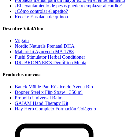
Fortaleza mental para un mayor éxito en el entrenamiento
¿El levantamiento de pesas puede reemplazar al cardio?
¿Cómo controlar el apetito?
Receta: Ensalada de quinoa
Descubre VitalAbo:
Vilgain
Nordic Naturals Prenatal DHA
Maharishi Ayurveda MA 1788
Fushi Stimulator Herbal Conditioner
DR. BRONNER'S Dentífrico Menta
Productos nuevos:
Bauck Mühle Pan Rústico de Avena Bio
Dopper Steel x Flip Straw - 350 ml
Propolia Universal Balm
GAIAM Hand Therapy Kit
Hay Herb Complejo Formación Colágeno