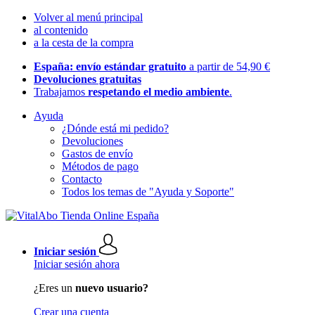
Volver al menú principal
al contenido
a la cesta de la compra
España: envío estándar gratuito
a partir de 54,90 €
Devoluciones gratuitas
Trabajamos
respetando el medio ambiente
.
Ayuda
¿Dónde está mi pedido?
Devoluciones
Gastos de envío
Métodos de pago
Contacto
Todos los temas de "Ayuda y Soporte"
Iniciar sesión
Iniciar sesión ahora
¿Eres un
nuevo usuario?
Crear una cuenta