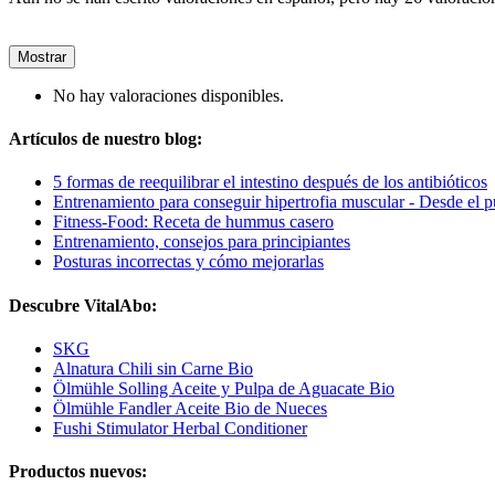
Mostrar
No hay valoraciones disponibles.
Artículos de nuestro blog:
5 formas de reequilibrar el intestino después de los antibióticos
Entrenamiento para conseguir hipertrofia muscular - Desde el pu
Fitness-Food: Receta de hummus casero
Entrenamiento, consejos para principiantes
Posturas incorrectas y cómo mejorarlas
Descubre VitalAbo:
SKG
Alnatura Chili sin Carne Bio
Ölmühle Solling Aceite y Pulpa de Aguacate Bio
Ölmühle Fandler Aceite Bio de Nueces
Fushi Stimulator Herbal Conditioner
Productos nuevos: