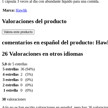
1 cápsula 3 veces al día con abundante líquido para una comida.
Marca:
Hawlik
Valoraciones del producto
Valora este producto
comentarios en español del producto: Haw
26 Valoraciones en otros idiomas
5,0
de 5 estrellas
5 estrellas
36
(94%)
4 estrellas
2
(5%)
3 estrellas
0
(0%)
2 estrellas
0
(0%)
1 estrella
0
(0%)
38
valoraciones
Aún no se han escrito valoraciones en español, pero hay 26 valoracio