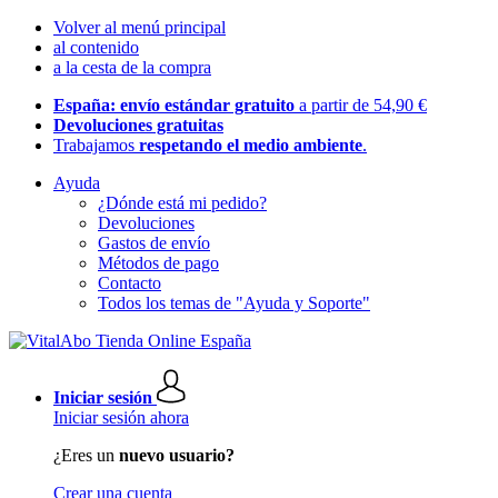
Volver al menú principal
al contenido
a la cesta de la compra
España: envío estándar gratuito
a partir de 54,90 €
Devoluciones gratuitas
Trabajamos
respetando el medio ambiente
.
Ayuda
¿Dónde está mi pedido?
Devoluciones
Gastos de envío
Métodos de pago
Contacto
Todos los temas de "Ayuda y Soporte"
Iniciar sesión
Iniciar sesión ahora
¿Eres un
nuevo usuario?
Crear una cuenta