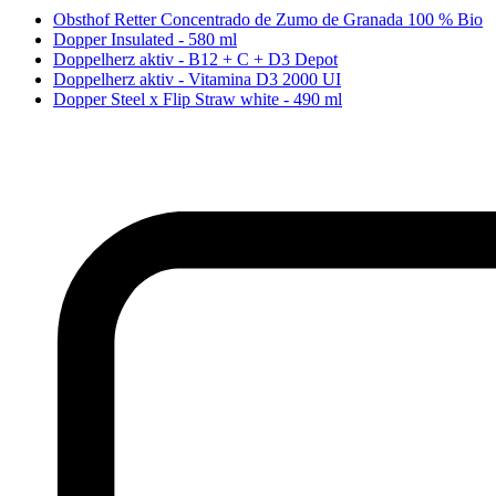
Obsthof Retter Concentrado de Zumo de Granada 100 % Bio
Dopper Insulated - 580 ml
Doppelherz aktiv - B12 + C + D3 Depot
Doppelherz aktiv - Vitamina D3 2000 UI
Dopper Steel x Flip Straw white - 490 ml