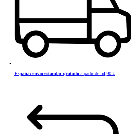
España: envío estándar gratuito
a partir de 54,90 €