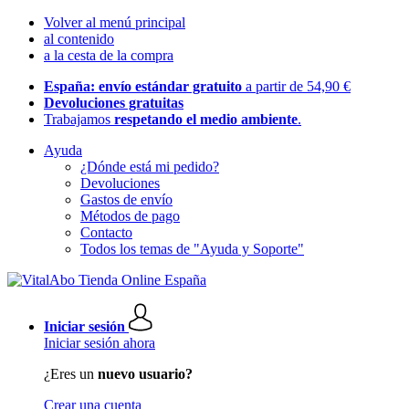
Volver al menú principal
al contenido
a la cesta de la compra
España: envío estándar gratuito
a partir de 54,90 €
Devoluciones gratuitas
Trabajamos
respetando el medio ambiente
.
Ayuda
¿Dónde está mi pedido?
Devoluciones
Gastos de envío
Métodos de pago
Contacto
Todos los temas de "Ayuda y Soporte"
Iniciar sesión
Iniciar sesión ahora
¿Eres un
nuevo usuario?
Crear una cuenta