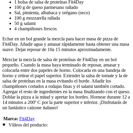
1 bolsa de salsa de proteínas Fit4Day
100 g de queso parmesano rallado
Sal, pimienta, albahaca y orégano (seco)
100 g mozzarella rallada
50 g salami
4 champiñones frescos
Echar en un bol grande la mezcla para hacer masa de pizza de
Fit4Day. Añadir agua y amasar rápidamente hasta obtener una masa
suave. Dejar reposar de 10a 15 minutos aproximadamente.
Mezclar la mezcla de salsa de proteínas de Fit4Day en un bol
pequeño. Cuando la masa haya terminado de reposar, amasar y
colocarla entre dos papeles de horno. Colocarla en una bandeja de
horno y retirar el papel superior. Extender la salsa de tomate y la de
salsa de proteínas en la masa evitando el borde. Añadir los
champiñones cortados a rodajas finas y el salami también cortado.
Agregar el resto de ingredientes en la masa finalizando con el queso.
Doblar la pizza a la mitad y apretar los bordes. Hornear durante 12 a
14 minutos a 200º C por la parte superior e inferior. ¡Disfrutarás de
un fantástico calzone italiano!
Marca:
Fit4Day
Vídeos del producto: