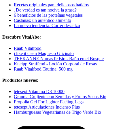
Recetas originales para deliciosos batidos
¿De verdad es tan nociva la grasa?
6 beneficios de las proteínas vegetales
Castañas: un auténtico alimento
La nueva tendencia: Correr descalzo
Descubre VitalAbo:
Raab Vitalfood
i like it clean Magnesio Glicinato
TEEKANNE NamasTe Bio - Baño en el Bosque
Kneipp Straffend - Loción Corporal de Rosas
Raab Vitalfood Taurina, 500 mg
Productos nuevos:
tetesept Vitamina D3 10000
Granola Crujiente con Semillas y Frutos Secos Bio
Propolia Gel For Lighter Feeling Legs
tetesept Articulaciones Incienso Plus
Hamburguesas Vegetarianas de Trigo Verde Bio