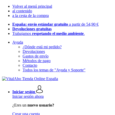
Volver al menú principal
al contenido
a la cesta de la compra
España: envío estándar gratuito
a partir de 54,90 €
Devoluciones gratuitas
Trabajamos
respetando el medio ambiente
.
Ayuda
¿Dónde está mi pedido?
Devoluciones
Gastos de envío
Métodos de pago
Contacto
Todos los temas de "Ayuda y Soporte"
Iniciar sesión
Iniciar sesión ahora
¿Eres un
nuevo usuario?
Crear una cuenta