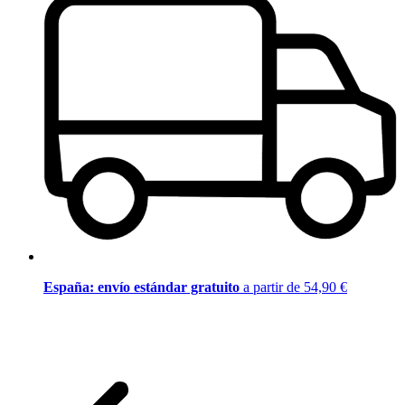
España: envío estándar gratuito
a partir de 54,90 €