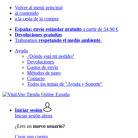
Volver al menú principal
al contenido
a la cesta de la compra
España: envío estándar gratuito
a partir de 54,90 €
Devoluciones gratuitas
Trabajamos
respetando el medio ambiente
.
Ayuda
¿Dónde está mi pedido?
Devoluciones
Gastos de envío
Métodos de pago
Contacto
Todos los temas de "Ayuda y Soporte"
Iniciar sesión
Iniciar sesión ahora
¿Eres un
nuevo usuario?
Crear una cuenta