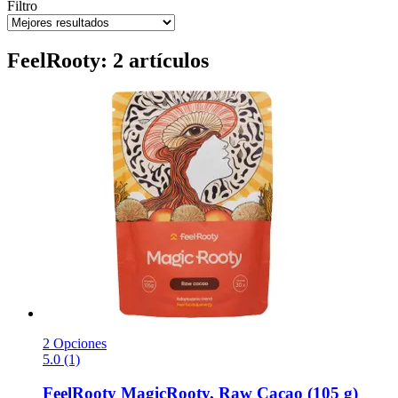
Filtro
FeelRooty: 2 artículos
2 Opciones
5.0 (1)
FeelRooty
MagicRooty, Raw Cacao (105 g)