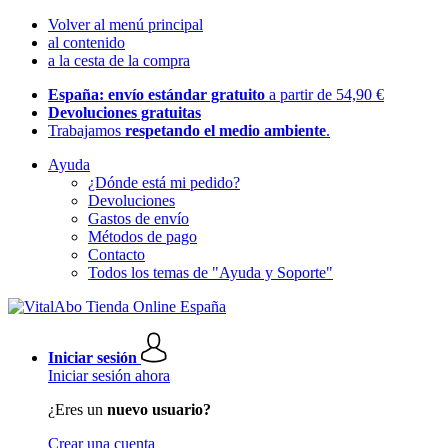
Volver al menú principal
al contenido
a la cesta de la compra
España: envío estándar gratuito
a partir de 54,90 €
Devoluciones gratuitas
Trabajamos
respetando el medio ambiente
.
Ayuda
¿Dónde está mi pedido?
Devoluciones
Gastos de envío
Métodos de pago
Contacto
Todos los temas de "Ayuda y Soporte"
Iniciar sesión
Iniciar sesión ahora
¿Eres un
nuevo usuario?
Crear una cuenta