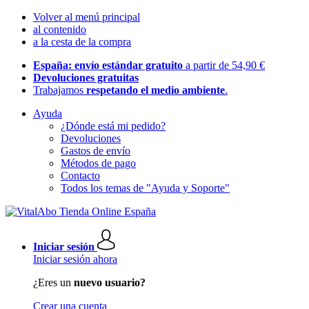
Volver al menú principal
al contenido
a la cesta de la compra
España: envío estándar gratuito
a partir de 54,90 €
Devoluciones gratuitas
Trabajamos
respetando el medio ambiente
.
Ayuda
¿Dónde está mi pedido?
Devoluciones
Gastos de envío
Métodos de pago
Contacto
Todos los temas de "Ayuda y Soporte"
Iniciar sesión
Iniciar sesión ahora
¿Eres un
nuevo usuario?
Crear una cuenta