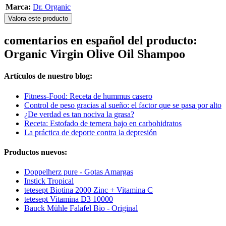
Marca:
Dr. Organic
Valora este producto
comentarios en español del producto:
Organic Virgin Olive Oil Shampoo
Artículos de nuestro blog:
Fitness-Food: Receta de hummus casero
Control de peso gracias al sueño: el factor que se pasa por alto
¿De verdad es tan nociva la grasa?
Receta: Estofado de ternera bajo en carbohidratos
La práctica de deporte contra la depresión
Productos nuevos:
Doppelherz pure - Gotas Amargas
Instick Tropical
tetesept Biotina 2000 Zinc + Vitamina C
tetesept Vitamina D3 10000
Bauck Mühle Falafel Bio - Original