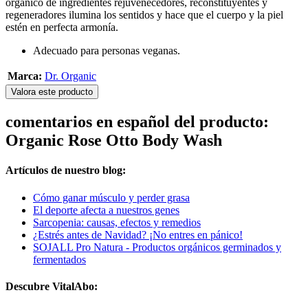
orgánico de ingredientes rejuvenecedores, reconstituyentes y
regeneradores ilumina los sentidos y hace que el cuerpo y la piel
estén en perfecta armonía.
Adecuado para personas veganas.
Marca:
Dr. Organic
Valora este producto
comentarios en español del producto:
Organic Rose Otto Body Wash
Artículos de nuestro blog:
Cómo ganar músculo y perder grasa
El deporte afecta a nuestros genes
Sarcopenia: causas, efectos y remedios
¿Estrés antes de Navidad? ¡No entres en pánico!
SOJALL Pro Natura - Productos orgánicos germinados y
fermentados
Descubre VitalAbo: