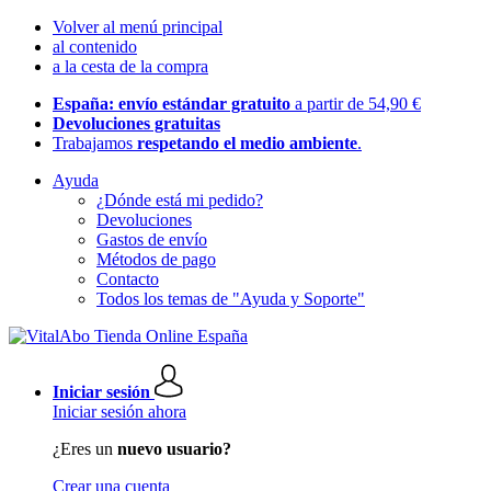
Volver al menú principal
al contenido
a la cesta de la compra
España: envío estándar gratuito
a partir de 54,90 €
Devoluciones gratuitas
Trabajamos
respetando el medio ambiente
.
Ayuda
¿Dónde está mi pedido?
Devoluciones
Gastos de envío
Métodos de pago
Contacto
Todos los temas de "Ayuda y Soporte"
Iniciar sesión
Iniciar sesión ahora
¿Eres un
nuevo usuario?
Crear una cuenta