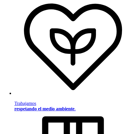
Trabajamos
respetando el medio ambiente
.