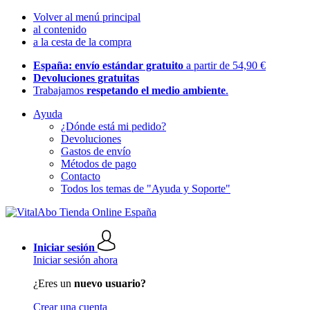
Volver al menú principal
al contenido
a la cesta de la compra
España: envío estándar gratuito
a partir de 54,90 €
Devoluciones gratuitas
Trabajamos
respetando el medio ambiente
.
Ayuda
¿Dónde está mi pedido?
Devoluciones
Gastos de envío
Métodos de pago
Contacto
Todos los temas de "Ayuda y Soporte"
Iniciar sesión
Iniciar sesión ahora
¿Eres un
nuevo usuario?
Crear una cuenta