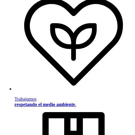
Trabajamos
respetando el medio ambiente
.