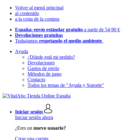
Volver al menú principal
al contenido
a la cesta de la compra
España: envío estándar gratuito
a partir de 54,90 €
Devoluciones gratuitas
Trabajamos
respetando el medio ambiente
.
Ayuda
¿Dónde está mi pedido?
Devoluciones
Gastos de envío
Métodos de pago
Contacto
Todos los temas de "Ayuda y Soporte"
Iniciar sesión
Iniciar sesión ahora
¿Eres un
nuevo usuario?
Crear una cuenta