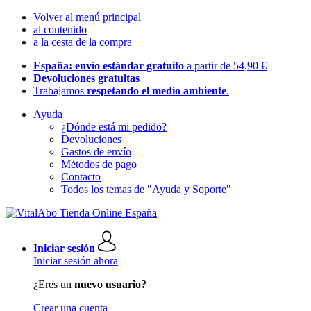
Volver al menú principal
al contenido
a la cesta de la compra
España: envío estándar gratuito
a partir de 54,90 €
Devoluciones gratuitas
Trabajamos
respetando el medio ambiente
.
Ayuda
¿Dónde está mi pedido?
Devoluciones
Gastos de envío
Métodos de pago
Contacto
Todos los temas de "Ayuda y Soporte"
Iniciar sesión
Iniciar sesión ahora
¿Eres un
nuevo usuario?
Crear una cuenta