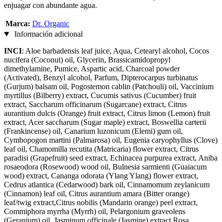
enjuagar con abundante agua.
Marca:
Dr. Organic
Información adicional
INCI
: Aloe barbadensis leaf juice, Aqua, Cetearyl alcohol, Cocos
nucifera (Coconut) oil, Glycerin, Brassicamidopropyl
dimethylamine, Pumice, Aspartic acid, Charcoal powder
(Activated), Benzyl alcohol, Parfum, Dipterocarpus turbinatus
(Gurjum) balsam oil, Pogostemon cablin (Patchouli) oil, Vaccinium
myrtillus (Bilberry) extract, Cucumis sativus (Cucumber) fruit
extract, Saccharum officinarum (Sugarcane) extract, Citrus
aurantium dulcis (Orange) fruit extract, Citrus limon (Lemon) fruit
extract, Acer saccharum (Sugar maple) extract, Boswellia carterii
(Frankincense) oil, Canarium luzonicum (Elemi) gum oil,
Cymbopogon martini (Palmarosa) oil, Eugenia caryophyllus (Clove)
leaf oil, Chamomilla recutita (Matricaria) flower extract, Citrus
paradisi (Grapefruit) seed extract, Echinacea purpurea extract, Aniba
rosaeodora (Rosewood) wood oil, Bulnesia sarmienti (Guaiacum
wood) extract, Cananga odorata (Ylang Ylang) flower extract,
Cedrus atlantica (Cedarwood) bark oil, Cinnamomum zeylanicum
(Cinnamon) leaf oil, Citrus aurantium amara (Bitter orange)
leaf/twig extract,Citrus nobilis (Mandarin orange) peel extract,
Commiphora myrrha (Myrrh) oil, Pelargonium graveolens
(Geranium) oil, Jasminum officinale (Jasmine) extract,Rosa